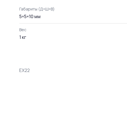
Габариты (Д×Ш×В)
5
×
5
×
10
мм
Вес
1
кг
EX22