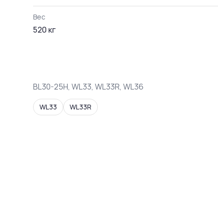
Вес
520
кг
BL30-25H, WL33, WL33R, WL36
WL33
WL33R