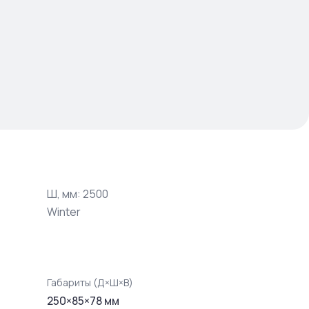
Ш, мм: 2500
Winter
Габариты (Д×Ш×В)
250
×
85
×
78
мм