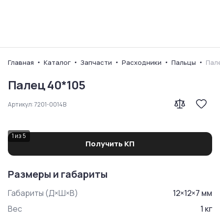
Ваш город
Главная
Каталог
Запчасти
Расходники
Пальцы
Пал
Палец 40*105
Артикул:
7201-0014B
1
из
5
Получить КП
Размеры и габариты
Габариты (Д×Ш×В)
12
×
12
×
7
мм
Вес
1
кг