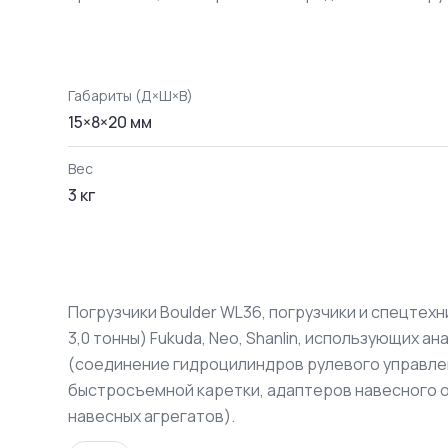
Габариты (Д×Ш×В)
15
×
8
×
20
мм
Вес
3
кг
Погрузчики Boulder WL36, погрузчики и спецтех
3,0 тонны) Fukuda, Neo, Shanlin, использующих 
(соединение гидроцилиндров рулевого управле
быстросъемной каретки, адаптеров навесного 
навесных агрегатов).