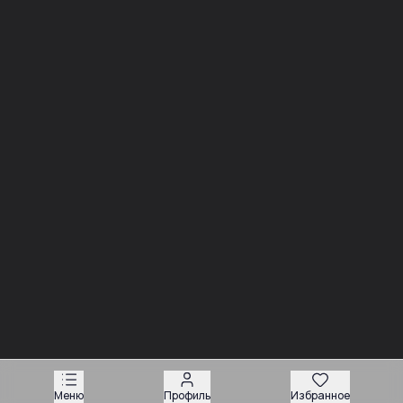
Новости
03.08
Советы
Запчасти для вилочных погрузчиков: как подобрать
деталь без ошибки
Меню
Профиль
Избранное