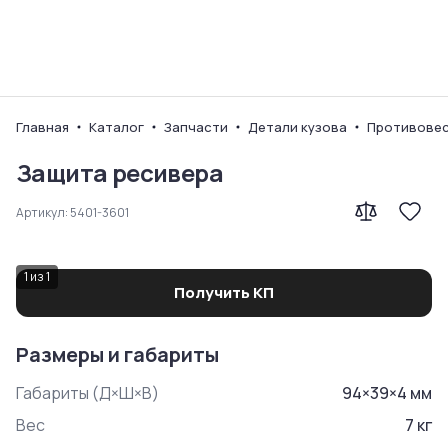
Ваш город
Главная
Каталог
Запчасти
Детали кузова
Противове
Защита ресивера
Артикул:
5401-3601
1
из
1
Получить КП
Размеры и габариты
Габариты (Д×Ш×В)
94
×
39
×
4
мм
Вес
7
кг