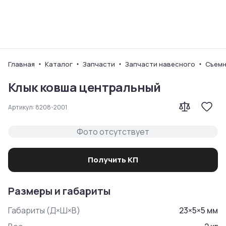
Ваш город
Главная
Каталог
Запчасти
Запчасти навесного
Съемн
Клык ковша центральный
Артикул:
8208-2001
Фото отсутствует
Получить КП
Размеры и габариты
Габариты (Д×Ш×В)
23
×
5
×
5
мм