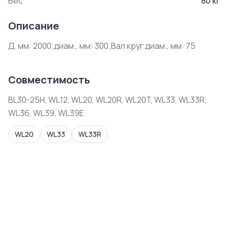
Вес
80
кг
Описание
Д, мм: 2000;диам., мм: 300;Вал круг диам., мм: 75
Совместимость
BL30-25H, WL12, WL20, WL20R, WL20T, WL33, WL33R,
WL36, WL39, WL39E
WL20
WL33
WL33R