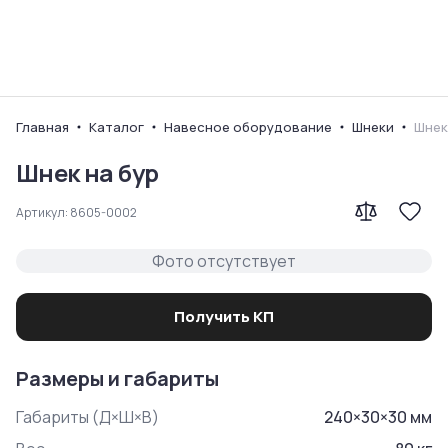
Ваш город
Главная
Каталог
Навесное оборудование
Шнеки
Шнек
Шнек на бур
Артикул:
8605-0002
Фото отсутствует
Получить КП
Размеры и габариты
Габариты (Д×Ш×В)
240
×
30
×
30
мм