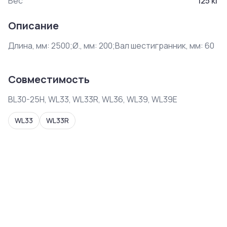
Вес
125
кг
Описание
Длина, мм: 2500;Ø., мм: 200;Вал шестигранник, мм: 60
Совместимость
BL30-25H, WL33, WL33R, WL36, WL39, WL39E
WL33
WL33R