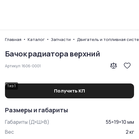
Ваш город
Главная
Каталог
Запчасти
Двигатель и топливная сист
Бачок радиатора верхний
Артикул:
1606-0001
1
из
1
Получить КП
Размеры и габариты
Габариты (Д×Ш×В)
55
×
19
×
10
мм
Вес
2
кг