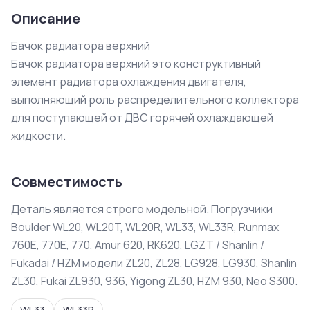
Описание
Бачок радиатора верхний

Бачок радиатора верхний это конструктивный 
элемент радиатора охлаждения двигателя, 
выполняющий роль распределительного коллектора 
для поступающей от ДВС горячей охлаждающей 
жидкости.
Совместимость
Деталь является строго модельной. Погрузчики
Boulder WL20, WL20T, WL20R, WL33, WL33R, Runmax
760E, 770E, 770, Amur 620, RK620, LGZT / Shanlin /
Fukadai / HZM модели ZL20, ZL28, LG928, LG930, Shanlin
ZL30, Fukai ZL930, 936, Yigong ZL30, HZM 930, Neo S300.
WL33
WL33R