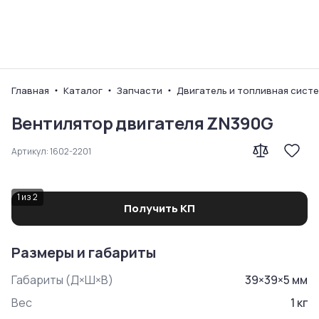
Ваш город
Главная
Каталог
Запчасти
Двигатель и топливная сист
Вентилятор двигателя ZN390G
Артикул:
1602-2201
1
из
2
Получить КП
Размеры и габариты
Габариты (Д×Ш×В)
39
×
39
×
5
мм
Вес
1
кг