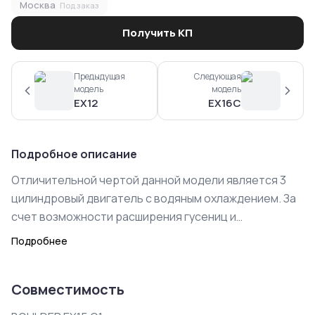
Москва
Под заказ
Получить КП
Предыдущая
Следующая
модель
модель
EX12
EX16C
Подробное описание
Отличительной чертой данной модели является 3
цилиндровый двигатель с водяным охлаждением. За
счет возможности расширения гусениц и
увеличенного веса является более устойчивым, что
Подробнее
в связке с двигателем YANMAR, дает отличный
результат при работе с тяжелым грунтом и навесным
Совместимость
оборудованием. Японский насос и Итальянские
клапана дают в результате мягкую гидравлику и