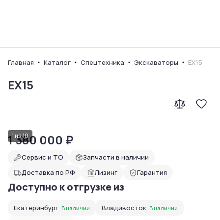
Ваш город
Главная
Каталог
Спецтехника
Экскаваторы
EX15
EX15
1 380 000
1
из
10
₽
Сервис и ТО
Запчасти в наличии
Доставка по РФ
Лизинг
Гарантия
Доступно к отгрузке из
Екатеринбург
Владивосток
В наличии
В наличии