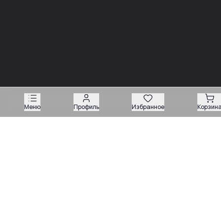
Обзоры
Разборы
Видео
Все рубрики
Новости
Меню
Профиль
Избранное
Корзин
03.08
Советы
Запчасти для вилочных погрузчиков: как подобрать
деталь без ошибки