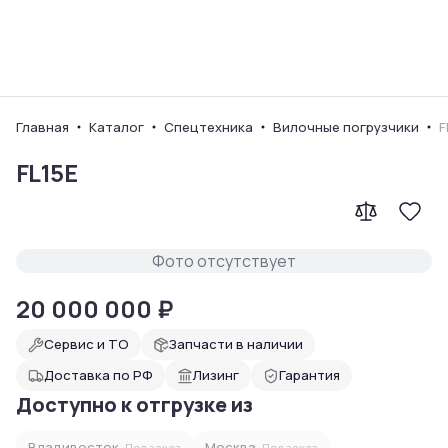
Ваш город
Главная
Каталог
Спецтехника
Вилочные погрузчики
F
FL15E
Фото отсутствует
20 000 000
₽
Сервис и ТО
Запчасти в наличии
Доставка по РФ
Лизинг
Гарантия
Доступно к отгрузке из
Владивосток
Москва
Под заказ
Под заказ