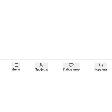
Все ключевые контроллеры и платы защищены от
пыли и влаги. Техника Boulder рассчитана на
стабильную работу в условиях современных
Меню
Профиль
Избранное
Корзина
Обзоры
Разборы
Видео
Все рубрики