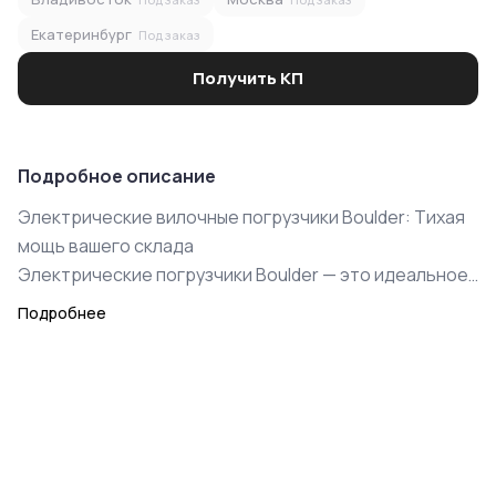
Екатеринбург
Под заказ
Получить КП
Подробное описание
Электрические вилочные погрузчики Boulder: Тихая
мощь вашего склада
Электрические погрузчики Boulder — это идеальное
сочетание экологической чистоты, ювелирной
Подробнее
точности и минимальных эксплуатационных
расходов. Созданные для работы в закрытых
помещениях, они обеспечивают максимальный
комфорт для персонала и соответствуют самым
строгим современным стандартам логистики.
Преимущества электрической линейки Boulder