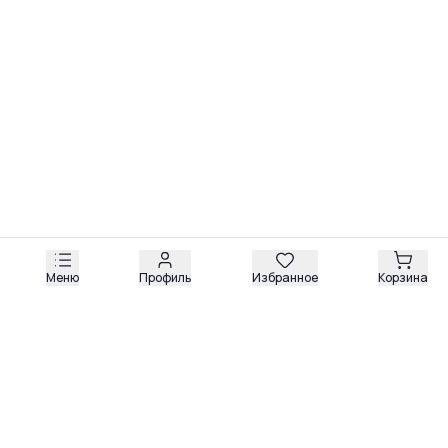
Все ключевые контроллеры и платы защищены от
пыли и влаги. Техника Boulder рассчитана на
стабильную работу в условиях современных
Меню
Профиль
Избранное
Корзина
Обзоры
Разборы
Видео
Все рубрики