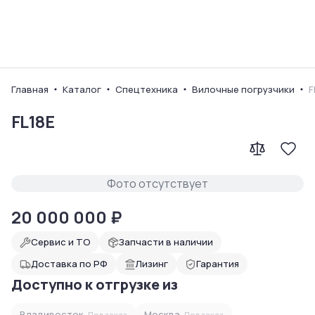
Ваш город
Главная
Каталог
Спецтехника
Вилочные погрузчики
F
FL18E
Фото отсутствует
20 000 000
₽
Сервис и ТО
Запчасти в наличии
Доставка по РФ
Лизинг
Гарантия
Доступно к отгрузке из
Владивосток
Москва
Под заказ
Под заказ