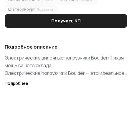
Екатеринбург
Под заказ
Получить КП
Подробное описание
Электрические вилочные погрузчики Boulder: Тихая
мощь вашего склада
Электрические погрузчики Boulder — это идеальное
сочетание экологической чистоты, ювелирной
Подробнее
точности и минимальных эксплуатационных
расходов. Созданные для работы в закрытых
помещениях, они обеспечивают максимальный
комфорт для персонала и соответствуют самым
строгим современным стандартам логистики.
Преимущества электрической линейки Boulder