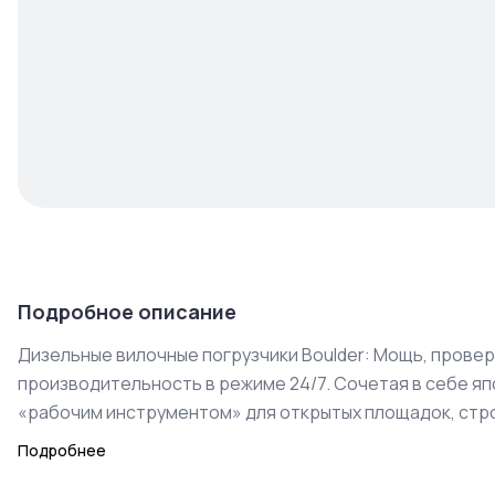
Подробное описание
Дизельные вилочные погрузчики Boulder: Мощь, прове
производительность в режиме 24/7. Сочетая в себе я
«рабочим инструментом» для открытых площадок, строе
Почему выбирают дизельный Boulder?
Подробнее
1. Бескомпромиссная автономность