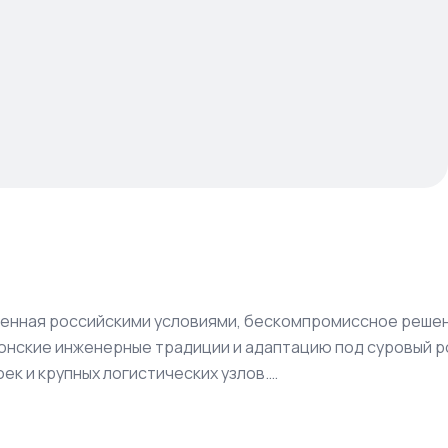
ренная российскими условиями, бескомпромиссное решени
понские инженерные традиции и адаптацию под суровый р
к и крупных логистических узлов.