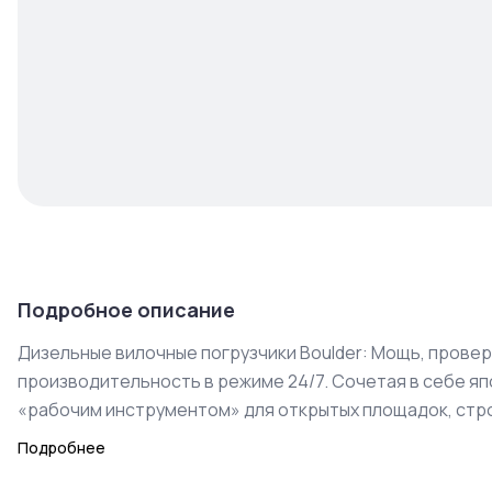
Подробное описание
Дизельные вилочные погрузчики Boulder: Мощь, прове
производительность в режиме 24/7. Сочетая в себе я
«рабочим инструментом» для открытых площадок, строе
Почему выбирают дизельный Boulder?
Подробнее
1. Бескомпромиссная автономность