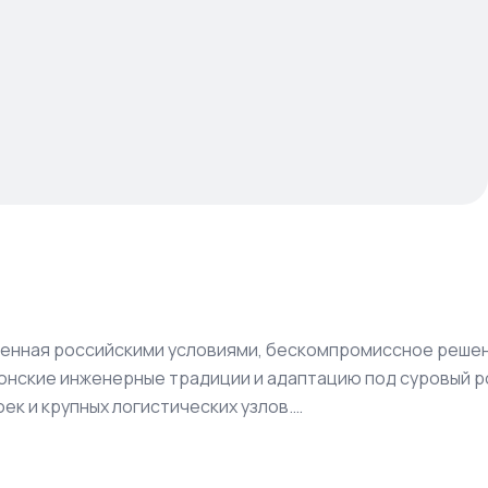
ренная российскими условиями, бескомпромиссное решени
понские инженерные традиции и адаптацию под суровый р
к и крупных логистических узлов.