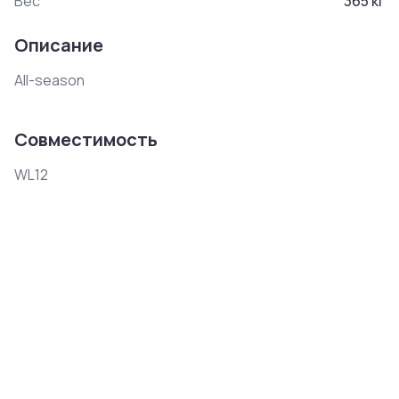
Вес
365
кг
Описание
All-season
Совместимость
WL12