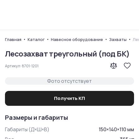
Ваш город
Главная
Каталог
Навесное оборудование
Захваты
Ле
Лесозахват треугольный (под БК)
Артикул:
8701-1201
Фото отсутствует
Получить КП
Размеры и габариты
Габариты (Д×Ш×В)
150
×
140
×
110
мм