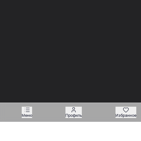
03.08
03.08
Советы
Советы
Запчасти для
Подбор запчастей по VIN
экскаваторов-
или серийному номеру:
погрузчиков: как
какие данные нужны
подобрать нужную
продавцу
деталь
Техника
Магазин запчастей
Меню
Профиль
Избранное
Навесное оборудование