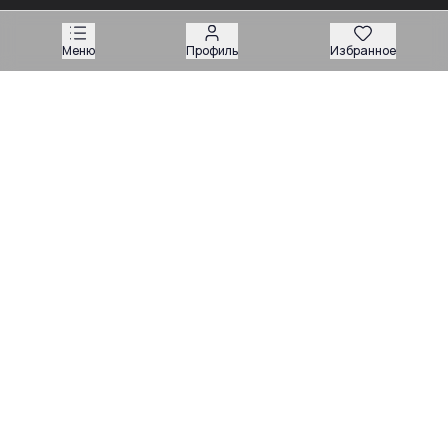
03.08
03.08
Советы
Советы
Запчасти для
Подбор запчастей по VIN
Меню
Профиль
Избранное
экскаваторов-
или серийному номеру:
погрузчиков: как
какие данные нужны
подобрать нужную
продавцу
деталь
Техника
Магазин запчастей
Навесное оборудование