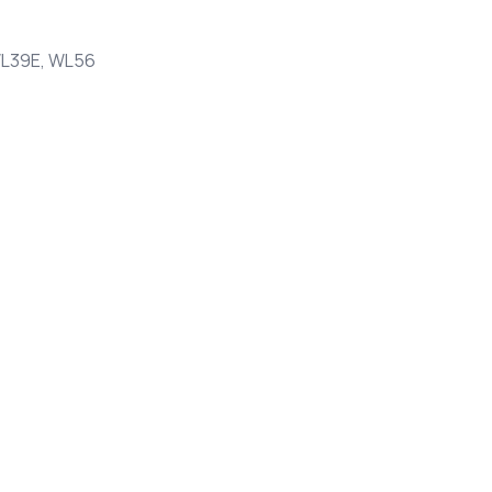
WL39E, WL56