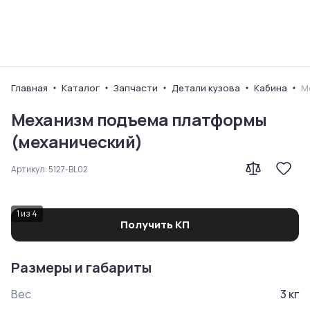
Ваш город
Главная
Каталог
Запчасти
Детали кузова
Кабина
М
Механизм подъема платформы
(механический)
Артикул:
5127-BL02
1
из
4
Получить КП
Размеры и габариты
Вес
3
кг