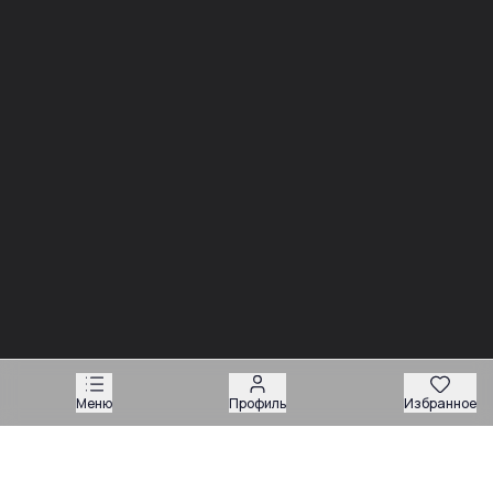
03.08
03.08
Советы
Советы
Запчасти для
Подбор запчастей по VIN
экскаваторов-
или серийному номеру:
погрузчиков: как
какие данные нужны
подобрать нужную
продавцу
деталь
Техника
Магазин запчастей
Меню
Профиль
Избранное
Навесное оборудование