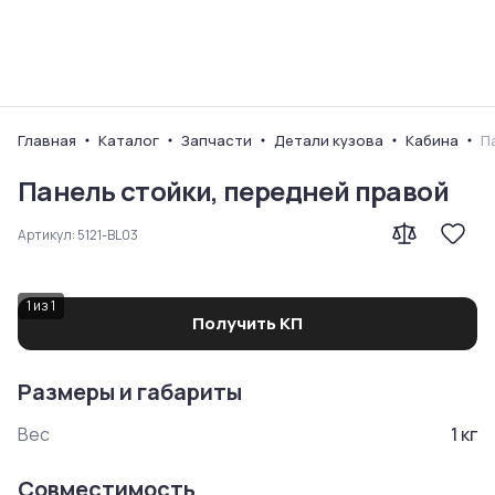
Ваш город
Главная
Каталог
Запчасти
Детали кузова
Кабина
П
Панель стойки, передней правой
Артикул:
5121-BL03
1
из
1
Получить КП
Размеры и габариты
Вес
1
кг
Совместимость