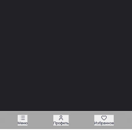
Новости
03.08
Советы
Запчасти для вилочных погрузчиков: как подобрать
деталь без ошибки
Меню
Профиль
Избранное