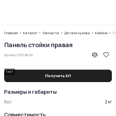
Ваш город
Главная
Каталог
Запчасти
Детали кузова
Кабина
П
Панель стойки правая
Артикул:
5121-BL09
1
из
1
Получить КП
Размеры и габариты
Вес
2
кг
Совместимость