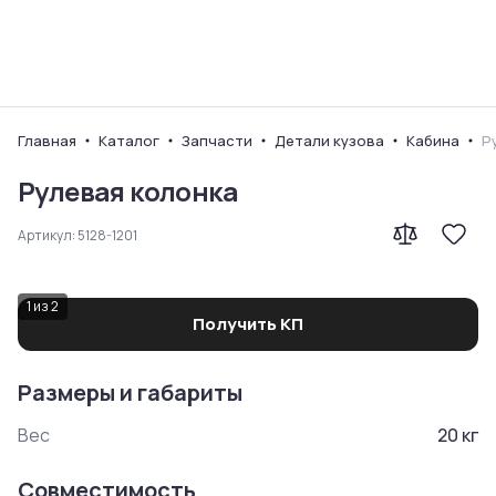
Ваш город
Главная
Каталог
Запчасти
Детали кузова
Кабина
Р
Рулевая колонка
Артикул:
5128-1201
1
из
2
Получить КП
Размеры и габариты
Вес
20
кг
Совместимость