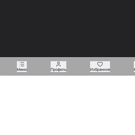
Новости
Меню
Профиль
Избранное
03.08
Советы
Запчасти для вилочных погрузчиков: как подобрать
деталь без ошибки