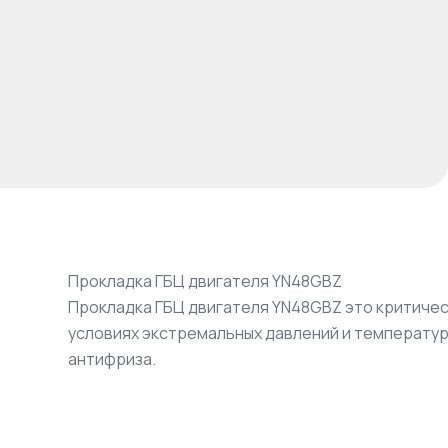
Прокладка ГБЦ двигателя YN48GBZ
Прокладка ГБЦ двигателя YN48GBZ это критичес
условиях экстремальных давлений и температу
антифриза.