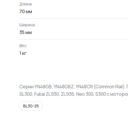
Длина
70 мм
Ширина
35 мм
Вес
1
кг
Серии YN48GB, YN48GBZ, YN48CR (Common Rail). По
SL300, Fukai ZL930, ZL936, Neo 300, S300 с мотор
BL30-25