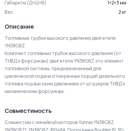
Габариты (Д×Ш×В)
1
×
2
×
3
мм
Вес
2
кг
Описание
Топливные трубки высокого давления двигателя 
YN38GBZ

Комплект топливных трубок высокого давления (от 
ТНВД к форсункам) двигателя YN38GBZ это элемент 
топливной системы, предназначенный для 
циклической подачи отмеренных порций дизельного 
топлива под высоким давлением от штуцеров ТНВД к 
механическим форсункам.
Совместимость
Совместим с линейкой моторов Yunnei YN38GBZ,
YN38GBZ1, YN38GBZ-IB048A. Погрузчики Boulder BL30-