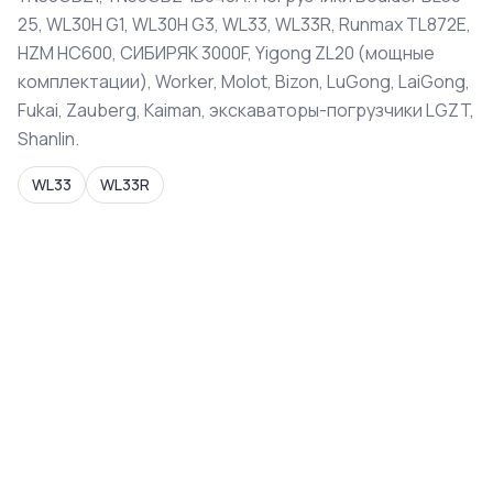
25, WL30H G1, WL30H G3, WL33, WL33R, Runmax TL872E,
HZM HC600, СИБИРЯК 3000F, Yigong ZL20 (мощные
комплектации), Worker, Molot, Bizon, LuGong, LaiGong,
Fukai, Zauberg, Kaiman, экскаваторы-погрузчики LGZT,
Shanlin.
WL33
WL33R