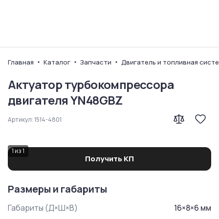
Ваш город
Главная
Каталог
Запчасти
Двигатель и топливная сист
Актуатор турбокомпрессора
двигателя YN48GBZ
Артикул:
1514-4801
1
из
1
Получить КП
Размеры и габариты
Габариты (Д×Ш×В)
16
×
8
×
6
мм