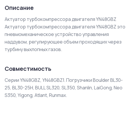
Описание
Актуатор турбокомпрессора двигателя YN48GBZ

Актуатор турбокомпрессора двигателя YN48GBZ это 
пневмомеханическое устройство управления 
наддувом, регулирующее объем проходящих через 
турбину выхлопных газов.
Совместимость
Серии YN48GBZ, YN48GBZ1. Погрузчики Boulder BL30-
25, BL30-25H, BULL SL320, SL350, Shanlin, LaiGong, Neo
S350, Yigong, Atlant, Runmax.