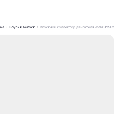
ема
Впуск и выпуск
Впускной коллектор двигателя WP6G125E