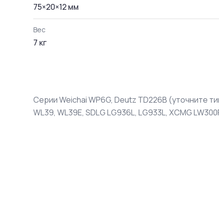
75
×
20
×
12
мм
Вес
7
кг
Серии Weichai WP6G, Deutz TD226B (уточните тип
WL39, WL39E, SDLG LG936L, LG933L, XCMG LW300F,