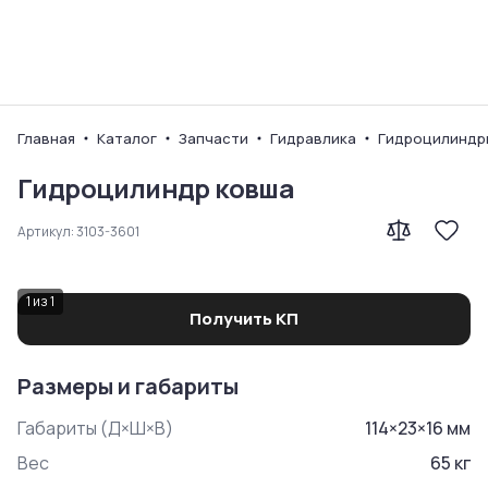
Ваш город
Главная
Каталог
Запчасти
Гидравлика
Гидроцилиндр
Гидроцилиндр ковша
Артикул:
3103-3601
1
из
1
Получить КП
Размеры и габариты
Габариты (Д×Ш×В)
114
×
23
×
16
мм
Вес
65
кг