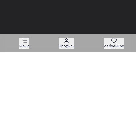
03.08
03.08
Советы
Советы
Запчасти для
Подбор запчастей по VIN
экскаваторов-
или серийному номеру:
погрузчиков: как
какие данные нужны
подобрать нужную
продавцу
деталь
Меню
Профиль
Избранное
Техника
Магазин запчастей
Навесное оборудование