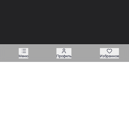
03.08
03.08
Советы
Советы
Запчасти для
Подбор запчастей по VIN
экскаваторов-
или серийному номеру:
погрузчиков: как
какие данные нужны
подобрать нужную
продавцу
деталь
Меню
Профиль
Избранное
Техника
Магазин запчастей
Навесное оборудование