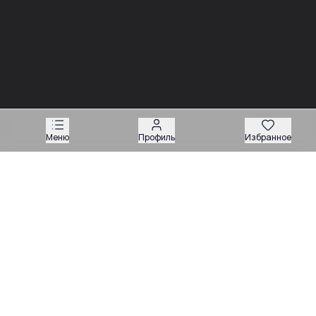
03.08
03.08
Советы
Советы
Запчасти для
Подбор запчастей по VIN
экскаваторов-
или серийному номеру:
погрузчиков: как
какие данные нужны
подобрать нужную
продавцу
деталь
Меню
Профиль
Избранное
Техника
Магазин запчастей
Навесное оборудование