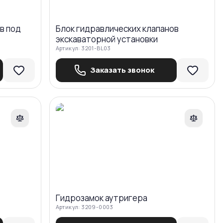
в под
Блок гидравлических клапанов
экскаваторной установки
Артикул:
3201-BL03
Заказать звонок
авнить
Сравнить
Гидрозамок аутригера
Артикул:
3209-0003