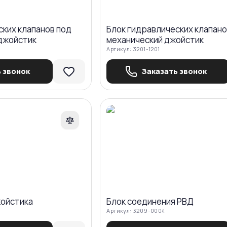
ских клапанов под
Блок гидравлических клапано
джойстик
механический джойстик
Артикул:
3201-1201
 звонок
Заказать звонок
Сравнить
Ср
жойстика
Блок соединения РВД
Артикул:
3209-0004