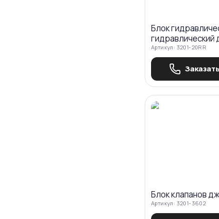
Блок гидравличе
гидравлический 
Артикул:
3201-20RR
Заказать
Блок клапанов д
Артикул:
3201-3602