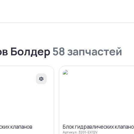
ов Болдер
58
запчастей
Сравнить
Ср
ских клапанов
Блок гидравлических клапан
Артикул:
3201-EX12V