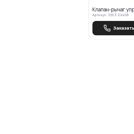
Клапан-рычаг уп
Артикул:
3203-EX40B
Заказать
Бесплатно подберём нуж
Эксперт Boulder предложит варианты по вашим по