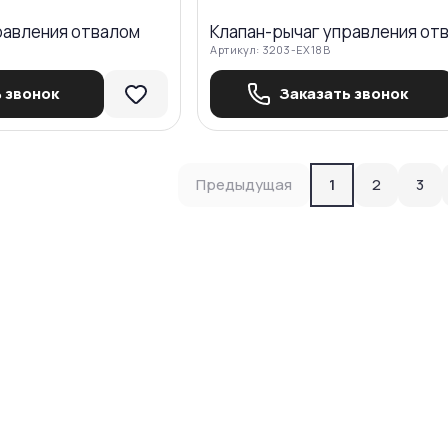
равления отвалом
Клапан-рычаг управления от
Артикул:
3203-EX18B
 звонок
Заказать звонок
Предыдущая
1
2
3
ную технику
желаниям и бюджету, а вы