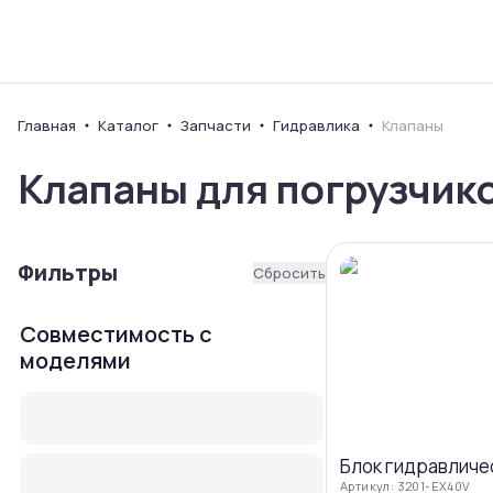
Каталог
Ваш город
Главная
Каталог
Запчасти
Гидравлика
Клапаны
Клапаны для погрузчик
Фильтры
Сбросить
Совместимость с
моделями
Блок гидравличе
Артикул:
3201-EX40V