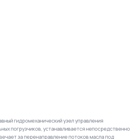
авный гидромеханический узел управления
ных погрузчиков, устанавливается непосредственно
твечает за перенаправление потоков масла под