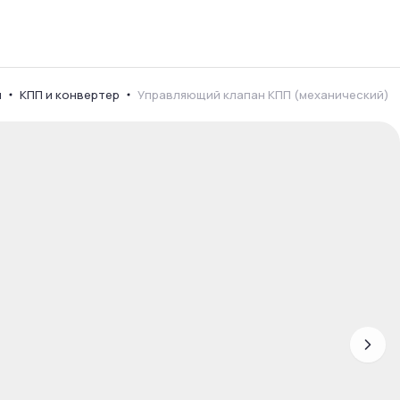
я
КПП и конвертер
Управляющий клапан КПП (механический)