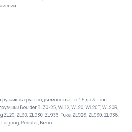
миссии.
рузчиков грузоподъемностью от 1.5 до 3 тонн,
узчики Boulder BL30-25, WL12, WL20, WL20T, WL20R,
g ZL20, ZL30, ZL930, ZL936, Fukai ZL926, ZL930, ZL936,
 Laigong, Redstar, Bizon.