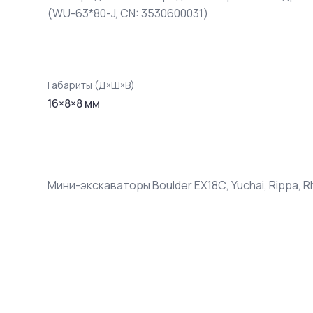
(WU-63*80-J, CN: 3530600031)
Габариты (Д×Ш×В)
16
×
8
×
8
мм
Мини-экскаваторы Boulder EX18С, Yuchai, Rippa, Rh