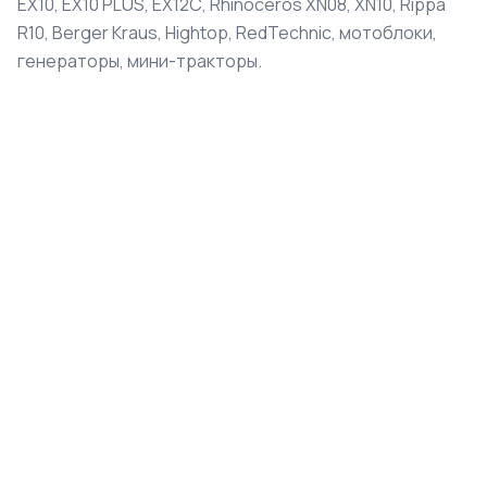
EX10, EX10 PLUS, EX12С, Rhinoceros XN08, XN10, Rippa
R10, Berger Kraus, Hightop, RedTechnic, мотоблоки,
генераторы, мини-тракторы.