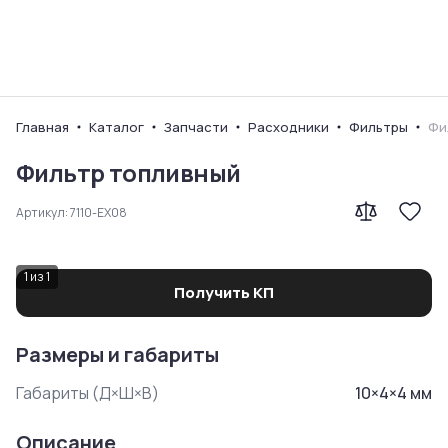
Ваш город
Главная
Каталог
Запчасти
Расходники
Фильтры
Фи
Фильтр топливный
Артикул:
7110-EX08
1
из
1
Получить КП
Размеры и габариты
Габариты (Д×Ш×В)
10
×
4
×
4
мм
Описание