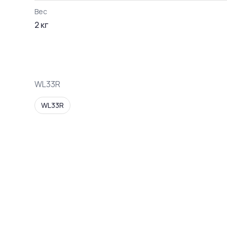
Вес
2
кг
WL33R
WL33R