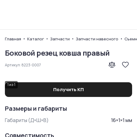
Ваш город
Главная
Каталог
Запчасти
Запчасти навесного
Съемн
Боковой резец ковша правый
Артикул:
8223-0007
1
из
1
Получить КП
Размеры и габариты
Габариты (Д×Ш×В)
16
×
1
×
1
мм
Совместимость