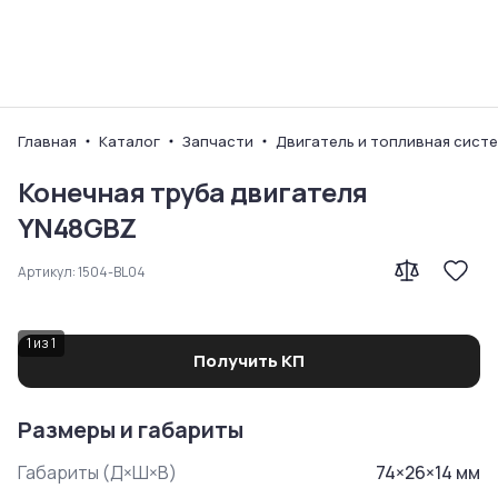
Ваш город
Главная
Каталог
Запчасти
Двигатель и топливная сист
Конечная труба двигателя
YN48GBZ
Артикул:
1504-BL04
1
из
1
Получить КП
Размеры и габариты
Габариты (Д×Ш×В)
74
×
26
×
14
мм