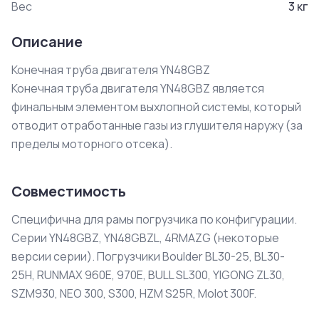
Вес
3
кг
Описание
Конечная труба двигателя YN48GBZ

Конечная труба двигателя YN48GBZ является 
финальным элементом выхлопной системы, который 
отводит отработанные газы из глушителя наружу (за 
пределы моторного отсека).
Совместимость
Специфична для рамы погрузчика по конфигурации.
Серии YN48GBZ, YN48GBZL, 4RMAZG (некоторые
версии серии). Погрузчики Boulder BL30-25, BL30-
25H, RUNMAX 960E, 970E, BULL SL300, YIGONG ZL30,
SZM930, NEO 300, S300, HZM S25R, Molot 300F.