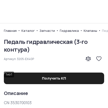
Ваш город
Главная
Каталог
Запчасти
Гидравлика
Клапаны
Пед
Педаль гидравлическая (3-го
контура)
Артикул:
3205-EX40P
1
из
1
Получить КП
Описание
CN:3530700103