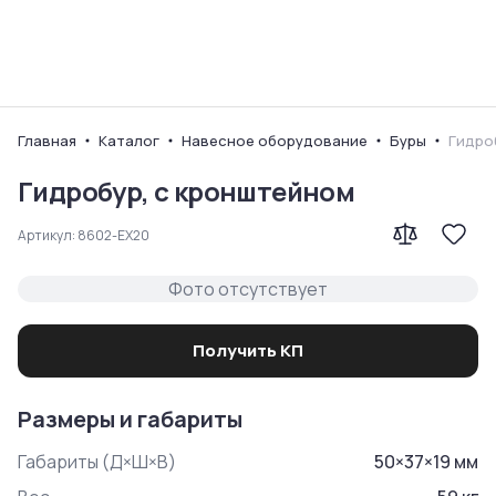
Ваш город
Главная
Каталог
Навесное оборудование
Буры
Гидро
Гидробур, с кронштейном
Артикул:
8602-EX20
Фото отсутствует
Получить КП
Размеры и габариты
Габариты (Д×Ш×В)
50
×
37
×
19
мм