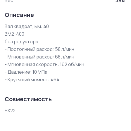
Вес
59
кг
Описание
Вал квадрат, мм: 40

BM2-400

без редуктора

- Постоянный расход: 58 л/мин

- Мгновенный расход: 68 л/мин

- Мгновенная скорость: 162 об/мин

- Давление: 10 МПа

- Крутящий момент: 464
Совместимость
EX22