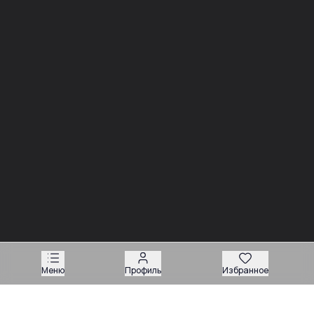
Новости
03.08
Советы
Запчасти для вилочных погрузчиков: как подобрать
деталь без ошибки
Меню
Профиль
Избранное