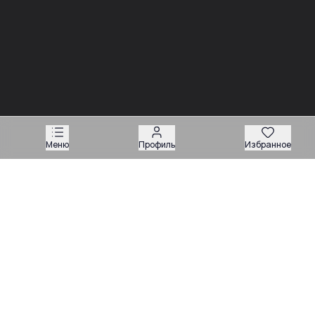
03.08
03.08
Советы
Советы
Запчасти для
Подбор запчастей по VIN
экскаваторов-
или серийному номеру:
погрузчиков: как
какие данные нужны
подобрать нужную
продавцу
деталь
Меню
Профиль
Избранное
Техника
Магазин запчастей
Навесное оборудование