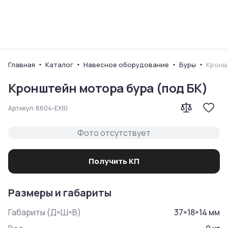
Ваш город
Главная
Каталог
Навесное оборудование
Буры
Кронш
Кронштейн мотора бура (под БК)
Артикул:
8604-EX10
Фото отсутствует
Получить КП
Размеры и габариты
Габариты (Д×Ш×В)
37
×
18
×
14
мм