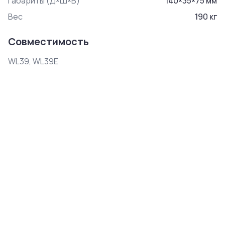
Габариты (Д×Ш×В)
140
×
35
×
75
мм
Вес
190
кг
Совместимость
WL39, WL39E