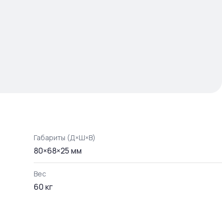
Габариты (Д×Ш×В)
80
×
68
×
25
мм
Вес
60
кг