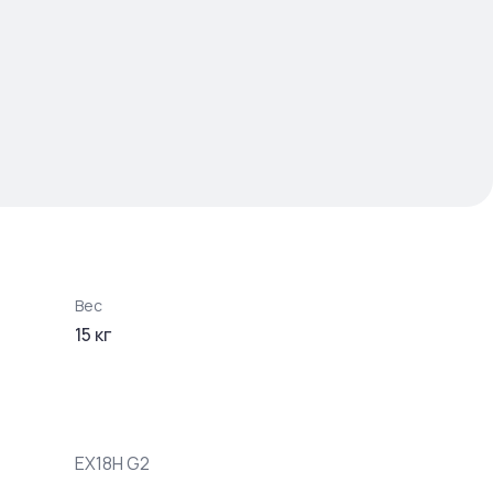
Вес
15
кг
EX18H G2