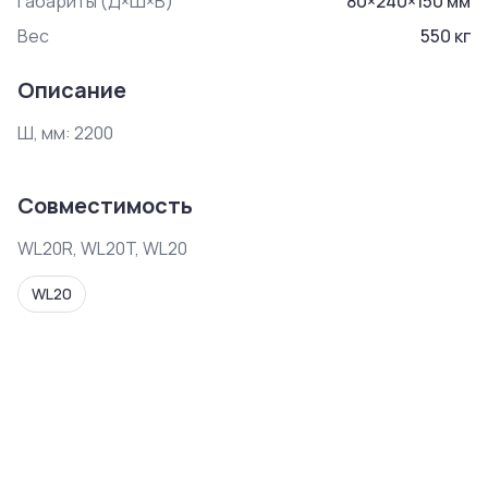
Габариты (Д×Ш×В)
80
×
240
×
150
мм
Вес
550
кг
Описание
Совместимость
WL20R, WL20T, WL20
WL20