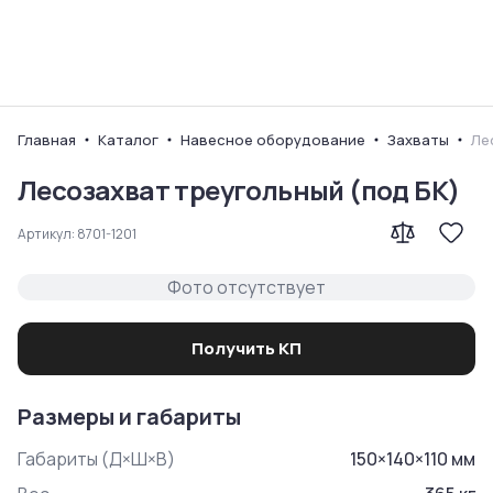
Ваш город
Главная
Каталог
Навесное оборудование
Захваты
Ле
Лесозахват треугольный (под БК)
Артикул:
8701-1201
Фото отсутствует
Получить КП
Размеры и габариты
Габариты (Д×Ш×В)
150
×
140
×
110
мм