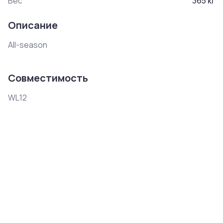
Вес
365
кг
Описание
All-season
Совместимость
WL12