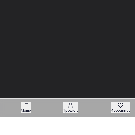
03.08
03.08
Советы
Советы
Запчасти для
Подбор запчастей по VIN
экскаваторов-
или серийному номеру:
погрузчиков: как
какие данные нужны
подобрать нужную
продавцу
деталь
Техника
Магазин запчастей
Меню
Профиль
Избранное
Навесное оборудование