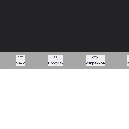
Новости
Меню
Профиль
Избранное
03.08
Советы
Запчасти для вилочных погрузчиков: как подобрать
деталь без ошибки