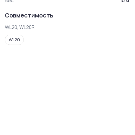
Вес
10
кг
Совместимость
WL20, WL20R
WL20