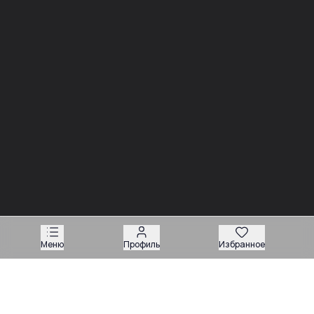
Новости
03.08
Советы
Запчасти для вилочных погрузчиков: как подобрать
деталь без ошибки
Меню
Профиль
Избранное