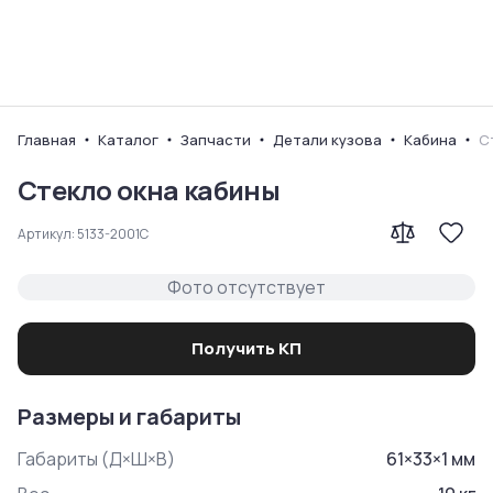
Ваш город
Главная
Каталог
Запчасти
Детали кузова
Кабина
С
Стекло окна кабины
Артикул:
5133-2001C
Фото отсутствует
Получить КП
Размеры и габариты
Габариты (Д×Ш×В)
61
×
33
×
1
мм