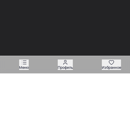
03.08
03.08
Советы
Советы
Запчасти для
Подбор запчастей по VIN
экскаваторов-
или серийному номеру:
погрузчиков: как
какие данные нужны
подобрать нужную
продавцу
деталь
Меню
Профиль
Избранное
Техника
Магазин запчастей
Навесное оборудование