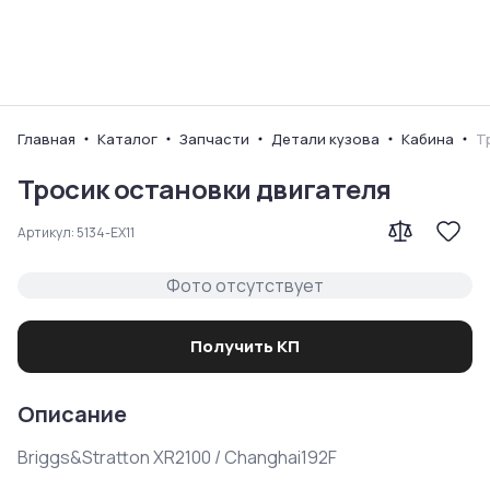
Ваш город
Главная
Каталог
Запчасти
Детали кузова
Кабина
Т
Тросик остановки двигателя
Артикул:
5134-EX11
Фото отсутствует
Получить КП
Описание
Briggs&Stratton XR2100 / Changhai192F