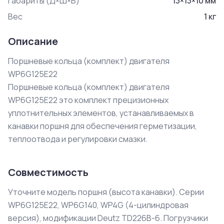
Габариты (Д×Ш×В)
13
×
13
×
10
мм
Вес
1
кг
Описание
Поршневые кольца (комплект) двигателя 
WP6G125E22

Поршневые кольца (комплект) двигателя 
WP6G125E22 это комплект прецизионных 
уплотнительных элементов, устанавливаемых в 
канавки поршня для обеспечения герметизации, 
теплоотвода и регулировки смазки.
Совместимость
Уточните модель поршня (высота канавки). Серии
WP6G125E22, WP6G140, WP4G (4-цилиндровая
версия), модификации Deutz TD226B-6. Погрузчики