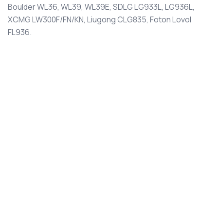
Boulder WL36, WL39, WL39E, SDLG LG933L, LG936L,
XCMG LW300F/FN/KN, Liugong CLG835, Foton Lovol
FL936.