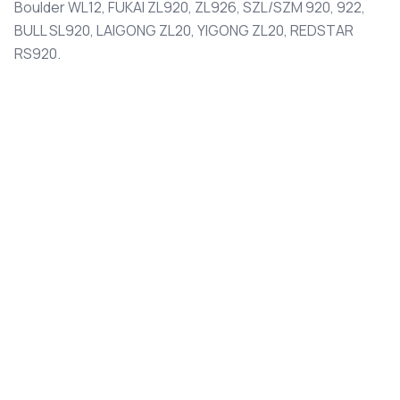
Boulder WL12, FUKAI ZL920, ZL926, SZL/SZM 920, 922,
BULL SL920, LAIGONG ZL20, YIGONG ZL20, REDSTAR
RS920.